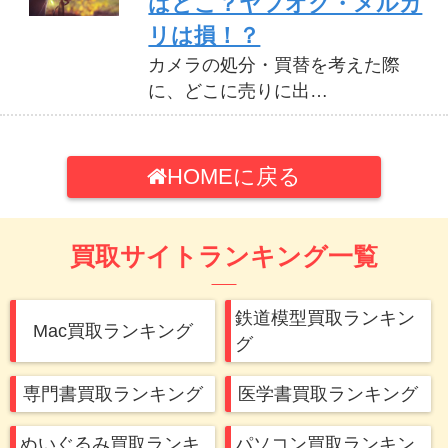
はどこ？ヤフオク・メルカ
リは損！？
カメラの処分・買替を考えた際
に、どこに売りに出…
一眼レフ？ミラーレス？知
っておくと便利なカメラの
HOMEに戻る
豆知識
カメラを始めようと思った時、何
買取サイトランキング一覧
から触ればいいの…
鉄道模型買取ランキン
Mac買取ランキング
グ
専門書買取ランキング
医学書買取ランキング
ぬいぐるみ買取ランキ
パソコン買取ランキン