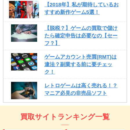
【2018年】私が期待しているお
すすめ新作ゲーム5選！
【脱税？】ゲームの買取で儲け
たら確定申告は必要なの【セー
フ？】
ゲームアカウント売買(RMT)は
違法？副業する前に要チェッ
ク！
レトロゲームは高く売れる！？
マニア必見の非売品ソフト
買取サイトランキング一覧