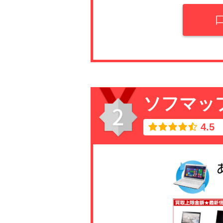
で このサイトを見
残させていただきま
中田
少し古いノートパソ
んだので、一定の金
等の付着」「異臭が
の返送といわれまし
ソフマッ
とが納得がいかず、
が 無料での返却対
4.5
料での返送をお願い
で このサイトを見
残させていただきま
中田
少し古いノートパソ
んだので、一定の金
等の付着」「異臭が