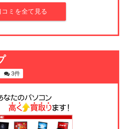
た方には、この業者での買取はおすすめしないことを口コミで
す。
口コミを全て見る
(0.5)
コンの買取をお願いしました。 他の買取業者とも比較して頼
額が出るかと思っていました。 業者からは「箱の欠品」「埃
する」という理由で買い取り不可と言われ、返送は着払いで
た。 特に異臭がするという理由だけで買い取り不可になるこ
プ
 メールや電話にて交渉し、消費者センターにも相談しました
応を求めましたが、検討すらしてもらえませんでした。 結局有
3件
しましたが、査定担当の方の電話やメール対応が悪かったの
た方には、この業者での買取はおすすめしないことを口コミで
す。
(0.5)
コンの買取をお願いしました。 他の買取業者とも比較して頼
額が出るかと思っていました。 業者からは「箱の欠品」「埃
する」という理由で買い取り不可と言われ、返送は着払いで