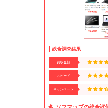
の返送といわれまし
とが納得がいかず、
が 無料での返却対
料での返送をお願い
で このサイトを見
残させていただきま
中田
総合調査結果
少し古いノートパソ
んだので、一定の金
買取金額
等の付着」「異臭が
の返送といわれまし
とが納得がいかず、
スピード
が 無料での返却対
料での返送をお願い
で このサイトを見
キャンペーン
残させていただきま
ソフマップの総合評