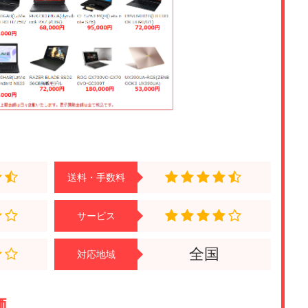
た。 特に異臭がするという理由だけで買い取り不可になるこ
 メールや電話にて交渉し、消費者センターにも相談しました
応を求めましたが、検討すらしてもらえませんでした。 結局有
しましたが、査定担当の方の電話やメール対応が悪かったの
た方には、この業者での買取はおすすめしないことを口コミで
す。
(0.5)
コンの買取をお願いしました。 他の買取業者とも比較して頼
額が出るかと思っていました。 業者からは「箱の欠品」「埃
送料・手数料
する」という理由で買い取り不可と言われ、返送は着払いで
た。 特に異臭がするという理由だけで買い取り不可になるこ
 メールや電話にて交渉し、消費者センターにも相談しました
サービス
応を求めましたが、検討すらしてもらえませんでした。 結局有
しましたが、査定担当の方の電話やメール対応が悪かったの
全国
た方には、この業者での買取はおすすめしないことを口コミで
対応地域
す。
価