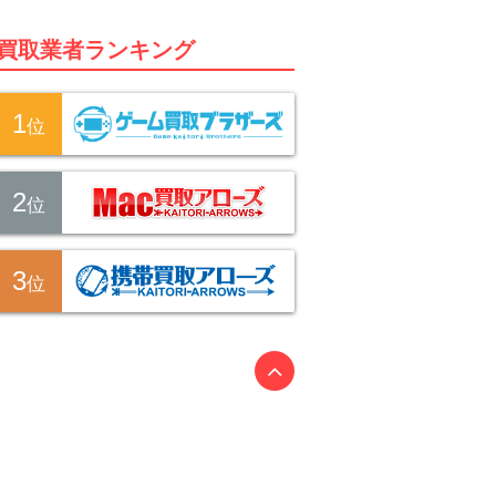
買取業者ランキング
1
位
2
位
3
位