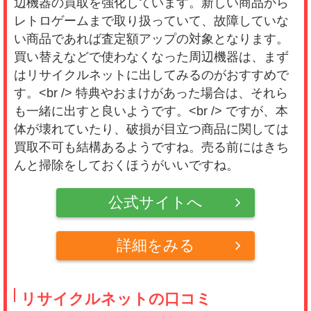
辺機器の買取を強化しています。新しい商品から
(0.5)
レトロゲームまで取り扱っていて、故障していな
い商品であれば査定額アップの対象となります。
商品が到着してからの査定が、びっくりするほ
買い替えなどで使わなくなった周辺機器は、まず
ど遅い 詐欺案件かってくらい 買い取り金額が
はリサイクルネットに出してみるのがおすすめで
安い 絶対 ここで売らない事を伝えたい 近く
す。<br /> 特典やおまけがあった場合は、それら
のリサイクルショップに持って行った方が 100
も一緒に出すと良いようです。<br /> ですが、本
倍良い 早く潰れろ 詐欺ショップ
体が壊れていたり、破損が目立つ商品に関しては
買取不可も結構あるようですね。売る前にはきち
んと掃除をしておくほうがいいですね。
公式サイトへ
詳細をみる
リサイクルネットの口コミ