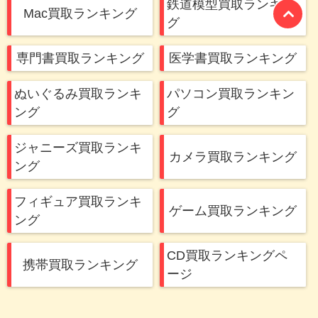
かにゃ
鉄道模型買取ランキン
Mac買取ランキング
グ
(0.5)
詐欺ですのね気をつけてくださいね！ 新品未使
専門書買取ランキング
医学書買取ランキング
用品含めて、高価ブランド（SK-II、ポーラba、
資生堂）等15点ほど査定してもらいましたが、
ぬいぐるみ買取ランキ
パソコン買取ランキン
全て驚くほど低い金額に、、、。 さきにこちら
ング
グ
の口コミ見ておけばよかったです。 あまりに低
すぎたため返送してもらい、全てフリマサイト
ジャニーズ買取ランキ
カメラ買取ランキング
に売りました。 なんとフリマサイトだと、査定
ング
された金額の10倍で売り払うことができました
よ笑 発送の手間やゆりとりの手間はかかります
フィギュア買取ランキ
ゲーム買取ランキング
が、10倍ともなるとフリマサイトで売ってよか
ング
ったです。 査定金額にムカついて返送してもら
おうと思ったあのときの自分を褒めてあげたい
CD買取ランキングペ
携帯買取ランキング
です！！！
ージ
いかたま