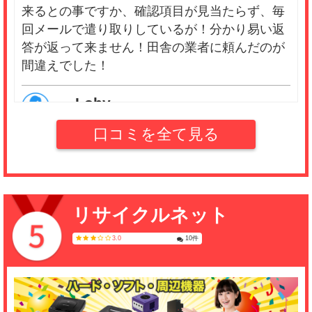
来るとの事ですか、確認項目が見当たらず、毎
回メールで遣り取りしているが！分かり易い返
答が返って来ません！田舎の業者に頼んだのが
間違えでした！
Loby
(0.5)
口コミを全て見る
LPレコードを50枚程買取って貰いました、買取
金額が57円しか付きませんでした！買取明細も
確認が出来ず、マイページから確認する事が出
来るとの事ですか、確認項目が見当たらず、毎
リサイクルネット
回メールで遣り取りしているが！分かり易い返
答が返って来ません！田舎の業者に頼んだのが
3.0
10件
間違えでした！
みかづき