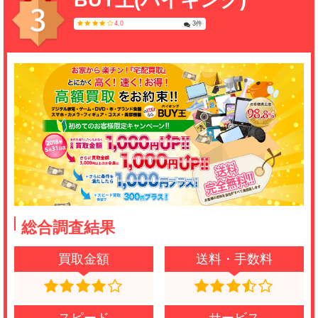
BUY王(バイキング)
自動承認しないでください。
4.0
3件
ららら
(4.5)
ネットオフをいつも利用しています。お得なキ
ャンペーンが良く開催されているので、その時
に利用する感じです。査定連絡も入金もスムー
ズなので、安心しています。今後も利用すると
思います。
Kaho
(4.5)
総合調査結果
遊び終わったゲームソフトを売ろうと思い、ブ
買取金額
送料・手数料
ックオフで検索したら出てきたのでネットオフ
でした。自宅まで集荷に来てくれる点とか、手
数料が無料だったのがよかったです。買取価格
スピード
サービス