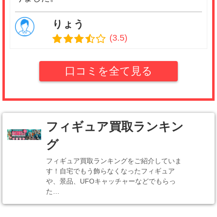
りょう
(3.5)
CDとゲームソフトを買取ってもらいました。手
続きがスムーズだったのは良かったんですが、
口コミを全て見る
買取額は普通でした。驚くような高額にはなら
なかったので少しショックです。入金スピード
は速ったので助かりました！
フィギュア買取ランキン
A・K
グ
(4.0)
フィギュア買取ランキングをご紹介していま
バイキングで5個のゲームソフトを売りまし
す！自宅でもう飾らなくなったフィギュア
た。相場はだいたいわかっていたのですが、減
や、景品、UFOキャッチャーなどでもらっ
額されることなく予想通りの金額でした。可も
た…
なく不可もなくという感じでした。