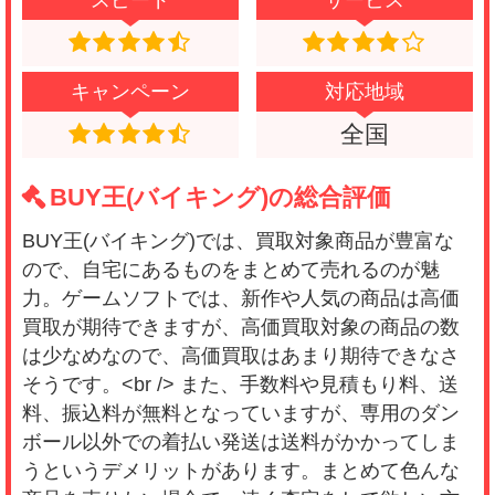
は普通かな？という感じですね。
明
キャンペーン
対応地域
(4.0)
全国
ゲームと漫画、DVDを売りたかったんですが、
それぞれのジャンル専門も買取業者を探すのは
BUY王(バイキング)の総合評価
面倒だったので、ネットオフを利用しました。
新作じゃない古いものでも買取ってもらえたの
BUY王(バイキング)では、買取対象商品が豊富な
で、よかったです。
ので、自宅にあるものをまとめて売れるのが魅
力。ゲームソフトでは、新作や人気の商品は高価
買取が期待できますが、高価買取対象の商品の数
は少なめなので、高価買取はあまり期待できなさ
そうです。<br /> また、手数料や見積もり料、送
料、振込料が無料となっていますが、専用のダン
ボール以外での着払い発送は送料がかかってしま
うというデメリットがあります。まとめて色んな