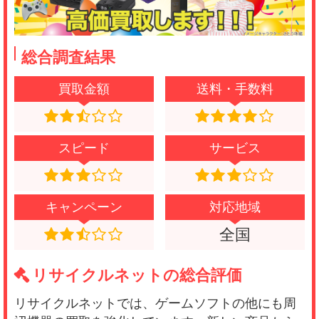
(0.5)
Wiiのコントローラーやゲームソフト、あとオー
ディオ機器など送りました。コントローラーな
総合調査結果
んて４本だったかな。 査定額は、なんと70円
💢💢💢 他の人も言ってるように、ヤマトクは最
買取金額
送料・手数料
低です‼️‼️ 絶対に、利用はオススメしません!! マ
ジでふざけてます‼️‼️
スピード
サービス
アコギな商売
(0.5)
商品が到着してからの査定が、びっくりするほ
キャンペーン
対応地域
ど遅い 詐欺案件かってくらい 買い取り金額が
全国
安い 絶対 ここで売らない事を伝えたい 近く
のリサイクルショップに持って行った方が 100
リサイクルネットの総合評価
倍良い 早く潰れろ 詐欺ショップ
リサイクルネットでは、ゲームソフトの他にも周
アコギな商売