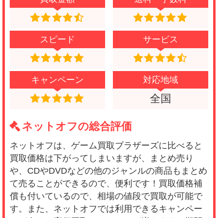
の買取業者でも同じだろうと思っていたんです
が、ゲーム買取ブラザーズではかなり買取額が
高くてびっくりでしたね。査定結果が届くのも
スピード
サービス
早いし、入金も早かったので助かりました！評
判はウソじゃなかったんだなと安心しました。
また利用するとおもいます。
キャンペーン
対応地域
全国
ネットオフの総合評価
ネットオフは、ゲーム買取ブラザーズに比べると
買取価格は下がってしまいますが、まとめ売り
や、CDやDVDなどの他のジャンルの商品もまとめ
て売ることができるので、便利です！買取価格補
償も付いているので、相場の値段で買取が可能で
す。また、ネットオフでは利用できるキャンペー