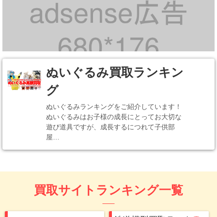
かにゃ
(0.5)
詐欺ですのね気をつけてくださいね！ 新品未使
用品含めて、高価ブランド（SK-II、ポーラba、
資生堂）等15点ほど査定してもらいましたが、
ぬいぐるみ買取ランキン
全て驚くほど低い金額に、、、。 さきにこちら
グ
の口コミ見ておけばよかったです。 あまりに低
すぎたため返送してもらい、全てフリマサイト
ぬいぐるみランキングをご紹介しています！
ぬいぐるみはお子様の成長にとってお大切な
に売りました。 なんとフリマサイトだと、査定
遊び道具ですが、成長するにつれて子供部
された金額の10倍で売り払うことができました
屋…
よ笑 発送の手間やゆりとりの手間はかかります
が、10倍ともなるとフリマサイトで売ってよか
ったです。 査定金額にムカついて返送してもら
おうと思ったあのときの自分を褒めてあげたい
買取サイトランキング一覧
です！！！