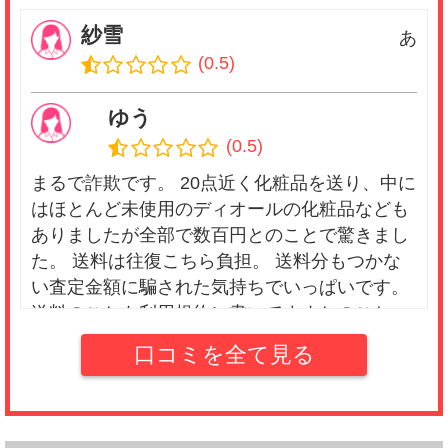
紗雪
あ
(0.5)
ゆう
(0.5)
まるで詐欺です。 20点近く化粧品を送り、中に
はほとんど未使用のディオールの化粧品なども
ありましたが全部で数百円とのことで驚きまし
た。 送料は往復こちら負担。 送料分もつかな
い査定金額に騙された気持ちでいっぱいです。
送料のことも利用規約に書いてますとのこと。
きちんと口コミや利用規約を見なかった自分も
口コミを全て見る
悪く、勉強したと思って今回は送料払ってキャ
ンセル返品してもらいましたが、 本当にクソ会
社です。 絶対に騙されないで下さい！