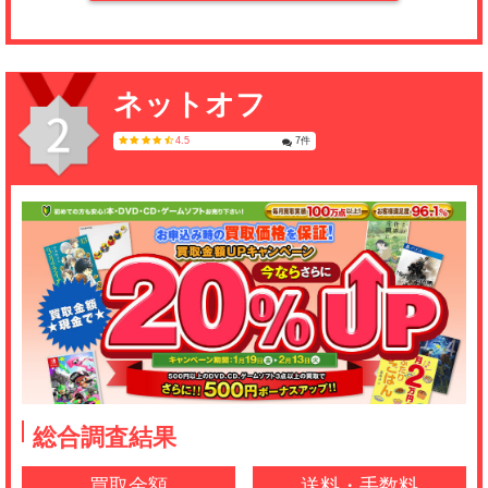
ったので、ゲーム買取ブラザーズを選びまし
た！ゲームソフト5つとゲーム機を1つ売ったん
ですが、本当に良い値段でした！数百円程度だ
ろうと思っていたので･･･。みんなも利用した
ネットオフ
ほうがいい。
4.5
7件
A・H
(5.0)
ゲームが大量にあったので、まとめて売りまし
た。査定金額アップのキャンペーン中に利用し
たので、他の業者より高く買い取ってもらえて
ラッキーです。ゲームを売るならまたここにお
願いしたいです。
タクマ
総合調査結果
(5.0)
ゲーム買取でよく利用しています。初めはどこ
買取金額
送料・手数料